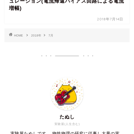
ュレーション(電流帰還バイアス回路による電流
増幅)
2018年7月14日
HOME
2018年
7月
たぬし
実験屋(人生含む)
実験屋たぬしです。 物性物理の研究に従事し大量の実