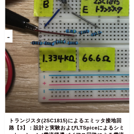
トランジスタ(2SC1815)によるエミッタ接地回
路【3】：設計と実験およびLTSpiceによるシミ