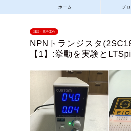
ホーム
プロ
回路・電子工作
NPNトランジスタ(2SC
【1】:挙動を実験とLTS