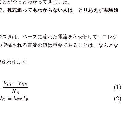
ことがやっとわかってきました。
で、数式追ってもわからない人は、とりあえず実験始
ジスタは、ベースに流れた電流を
h
倍して、コレク
F
E
の増幅される電流の値は重要であることは、なんとな
で変わります。
–
V
V
B
E
C
C
=
(1)
R
B
=
(2)
I
h
I
F
E
B
C