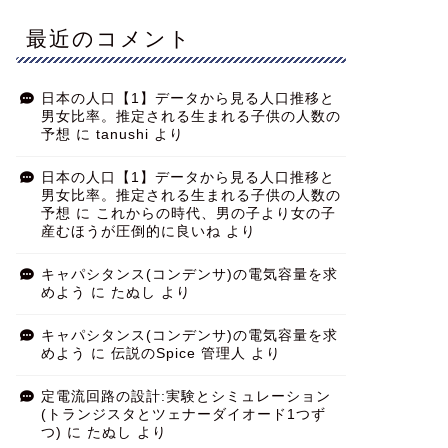
最近のコメント
日本の人口【1】データから見る人口推移と
男女比率。推定される生まれる子供の人数の
予想
に
tanushi
より
日本の人口【1】データから見る人口推移と
男女比率。推定される生まれる子供の人数の
予想
に
これからの時代、男の子より女の子
産むほうが圧倒的に良いね
より
キャパシタンス(コンデンサ)の電気容量を求
めよう
に
たぬし
より
キャパシタンス(コンデンサ)の電気容量を求
めよう
に
伝説のSpice 管理人
より
定電流回路の設計:実験とシミュレーション
(トランジスタとツェナーダイオード1つず
つ)
に
たぬし
より