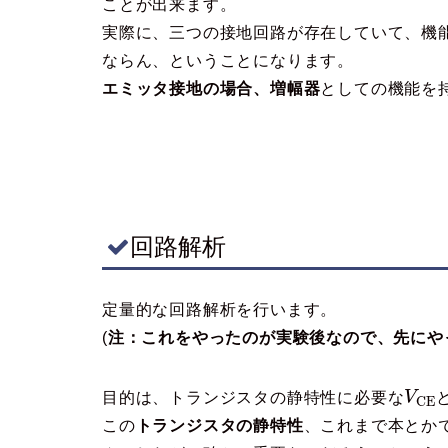
ことが出来ます。
実際に、三つの接地回路が存在していて、機
ならん、ということになります。
エミッタ接地の場合、増幅器
としての機能を
回路解析
定量的な回路解析を行います。
(
注：これをやったのが実験後なので、先にや
目的は、トランジスタの静特性に必要な
V
C
E
この
トランジスタの静特性
、これまで本とか