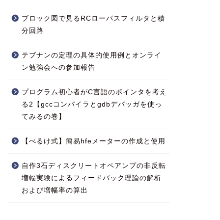
ブロック図で見るRCローパスフィルタと積
分回路
テブナンの定理の具体的使用例とオンライ
ン勉強会への参加報告
プログラム初心者がC言語のポインタを考え
る2【gccコンパイラとgdbデバッガを使っ
てみるの巻】
【ぺるけ式】簡易hfeメーターの作成と使用
自作3石ディスクリートオペアンプの非反転
増幅実験によるフィードバック理論の解析
および増幅率の算出