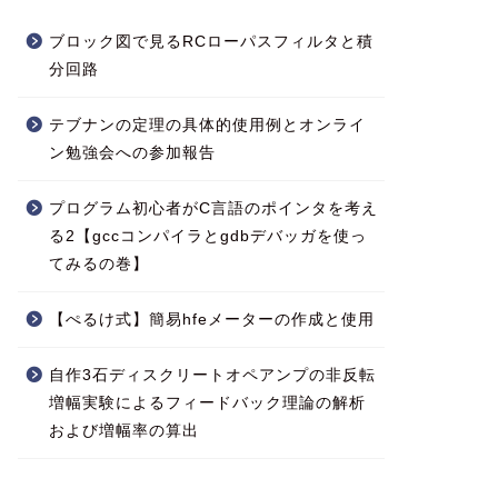
ブロック図で見るRCローパスフィルタと積
分回路
テブナンの定理の具体的使用例とオンライ
ン勉強会への参加報告
プログラム初心者がC言語のポインタを考え
る2【gccコンパイラとgdbデバッガを使っ
てみるの巻】
【ぺるけ式】簡易hfeメーターの作成と使用
自作3石ディスクリートオペアンプの非反転
増幅実験によるフィードバック理論の解析
および増幅率の算出