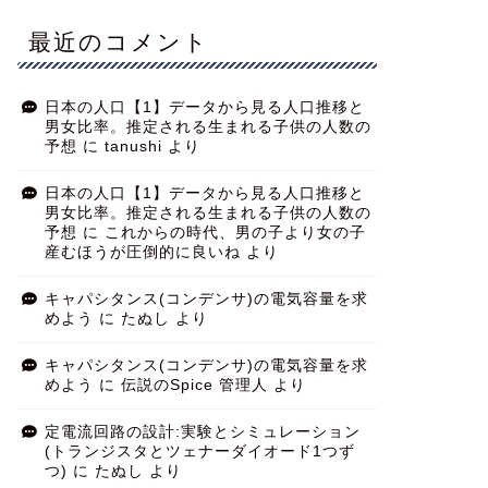
最近のコメント
日本の人口【1】データから見る人口推移と
男女比率。推定される生まれる子供の人数の
予想
に
tanushi
より
日本の人口【1】データから見る人口推移と
男女比率。推定される生まれる子供の人数の
予想
に
これからの時代、男の子より女の子
産むほうが圧倒的に良いね
より
キャパシタンス(コンデンサ)の電気容量を求
めよう
に
たぬし
より
キャパシタンス(コンデンサ)の電気容量を求
めよう
に
伝説のSpice 管理人
より
定電流回路の設計:実験とシミュレーション
(トランジスタとツェナーダイオード1つず
つ)
に
たぬし
より